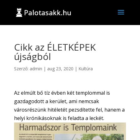
Cikk az ÉLETKÉPEK
újságból
Szerző:
admin
|
aug 23, 2020
|
Kultúra
Az elmúlt bő tíz évben két templommal is
gazdagodott a kerület, ami nemcsak
városrészünk hitéletét pezsdítette fel, hanem a
helyi krónikásoknak is feladta a leckét.