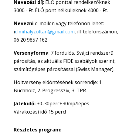
Nevezési dí
j: ÉLŐ ponttal rendelkezőknek
3000.- Ft. ÉLÓ pont nélkülieknek 4000.- Ft.
Nevezni
e-mailen vagy telefonon lehet:
i
d.mihalyzoltan@gmail.com
, ill. telefonszámon,
06 20 9857 162
Versenyforma
: 7 fordulós, Svájci rendszerű
párosítás, az aktuális FIDE szabályok szerint,
számítógépes párosítással (Swiss Manager).
Holtverseny eldöntésének sorrendje: 1.
Buchholz, 2. Progresszív, 3. TPR.
Játékidő:
30-30perc+30mp/lépés
Várakozási idő 15 perc!
Részletes program
: