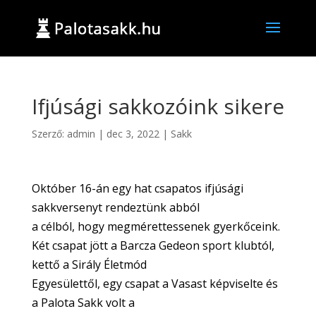
Ifjúsági sakkozóink sikere
Szerző:
admin
|
dec 3, 2022
|
Sakk
Október 16-án egy hat csapatos ifjúsági
sakkversenyt rendeztünk abból
a célból, hogy megmérettessenek gyerkőceink.
Két csapat jött a Barcza Gedeon sport klubtól,
kettő a Sirály Életmód
Egyesülettől, egy csapat a Vasast képviselte és
a Palota Sakk volt a