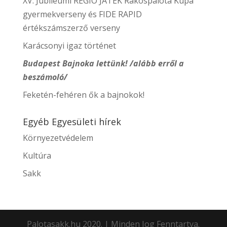
XV. Jubileumi REGIO JÁTÉK Rákospalota Kupa
gyermekverseny és FIDE RAPID
értékszámszerző verseny
Karácsonyi igaz történet
Budapest Bajnoka lettünk! /alább erről a
beszámoló/
Feketén-fehéren ők a bajnokok!
Egyéb Egyesületi hírek
Környezetvédelem
Kultúra
Sakk
Palotasakk.hu 2020. | Minden Jog Fenntartva.