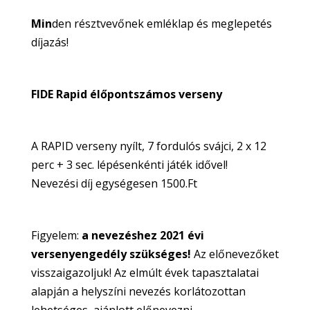
Min
den résztvevőnek emléklap és meglepetés
díjazás!
FIDE Rapid élőpontszámos verseny
A RAPID verseny nyílt, 7 fordulós svájci, 2 x 12
perc + 3 sec. lépésenkénti játék idővel!
Nevezési díj egységesen 1500.Ft
Figyelem:
a nevezéshez 2021 évi
versenyengedély szükséges!
Az előnevezőket
visszaigazoljuk! Az elmúlt évek tapasztalatai
alapján a helyszíni nevezés korlátozottan