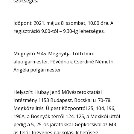
szükséges
.
Időpont: 2021. május 8. szombat, 10.00 óra. A
regisztráció 9.00-tól – 9.30-ig lehetséges.
Megnyitó: 9.45. Megnyitja Tóth Imre
alpolgármester. Fővédnök: Cserdiné Németh
Angéla polgármester
Helyszín: Hubay Jenő Művészetoktatási
Intézmény 1153 Budapest, Bocskai u. 70-78.
Megközelítés: Újpest Központtól 25, 104, 196,
196A, a Bosnyák térről 124, 125, a Mexikói úttól
pedig a 5, 25-ös járatokkal. Gépkocsival az M3-
as felől. Ingyenes parkolási lehetőség.